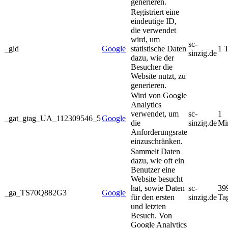
generieren.
Registriert eine
eindeutige ID,
die verwendet
wird, um
sc-
_gid
Google
statistische Daten
1 
sinzig.de
dazu, wie der
Besucher die
Website nutzt, zu
generieren.
Wird von Google
Analytics
verwendet, um
sc-
1
_gat_gtag_UA_112309546_5
Google
die
sinzig.de
Mi
Anforderungsrate
einzuschränken.
Sammelt Daten
dazu, wie oft ein
Benutzer eine
Website besucht
hat, sowie Daten
sc-
39
_ga_TS70Q882G3
Google
für den ersten
sinzig.de
Ta
und letzten
Besuch. Von
Google Analytics