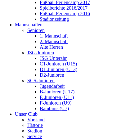
Fußball Feriencamp 2017
Spielberichte 2016/2017
Fußball Feriencamp 2016
Stadionzeitung
Mannschaften
Senioren
1. Mannschaft
2. Mannschaft
Alte Herren
JSG-Junioren
JSG Unterahr
C1-Junioren (U15)
D1-Junioren (U13)
D2-Junioren
SCS-Junioren
Jugendarbeit
B-Junioren (U17)
E-Junioren (U11)
F-Junioren (U9)
Bambinis (U7)
Unser Club
Vorstand
Historie
Stadion
Service