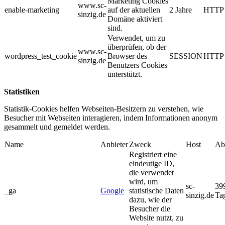
Marketing Cookies
www.sc-
enable-marketing
auf der aktuellen
2 Jahre
HTTP
sinzig.de
Domäne aktiviert
sind.
Verwendet, um zu
überprüfen, ob der
www.sc-
wordpress_test_cookie
Browser des
SESSION
HTTP
sinzig.de
Benutzers Cookies
unterstützt.
Statistiken
Statistik-Cookies helfen Webseiten-Besitzern zu verstehen, wie
Besucher mit Webseiten interagieren, indem Informationen anonym
gesammelt und gemeldet werden.
Name
Anbieter
Zweck
Host
Ab
Registriert eine
eindeutige ID,
die verwendet
wird, um
sc-
39
_ga
Google
statistische Daten
sinzig.de
Ta
dazu, wie der
Besucher die
Website nutzt, zu